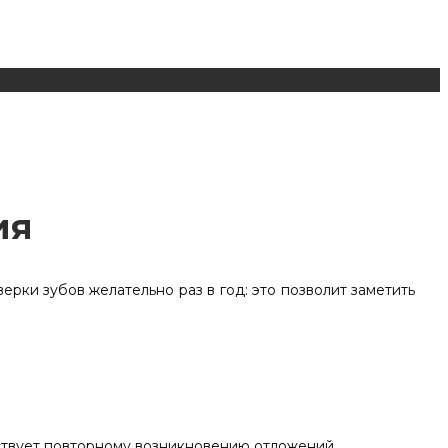
ия
рки зубов желательно раз в год: это позволит заметить
тствует повторному возникновению отложений.