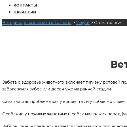
КОНТАКТЫ
ВАКАНСИИ
Ветеринарная клиника в Таллине
>
Услуги
>
Стоматология
Ве
Забота о здоровье животного включает гигиену ротовой по
заболевания зубов или десен уже на ранней стадии.
Самая частая проблема как у кошек, так и у собак – отложе
Особенно у пожилых животных и собак маленьких пород (чи
Зубной камень следует удаляется ультразвуком под анест