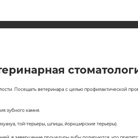
Стоматология
теринарная стоматолог
лости. Посещать ветеринара с целью профилактической прове
ния зубного камня.
хуахуа, той-терьеры, шпицы, йоркширские терьеры).
езией, в завершение процедуры зубы полируются, что препя