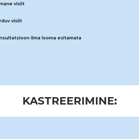
mane visiit
duv visiit
onsultatsioon ilma looma esitamata
KASTREERIMINE: