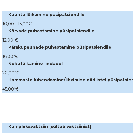
Küünte lõikamine püsipatsiendile
10,00 - 15,00
€
Kõrvade puhastamine püsipatsiendile
12,00*
€
Pärakupaunade puhastamine püsipatsiendile
16,00*
€
Noka lõikamine lindudel
20,00*
€
Hammaste lühendamine/lihvimine närilistel püsipatsie
45,00*
€
Kompleksvaktsiin (sõltub vaktsiinist)