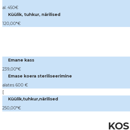
al. 450
€
Küülik, tuhkur, närilised
120,00*
€
Emane kass
239,00*
€
Emase koera steriliseerimine
alates 600
€
[
Küülik,tuhkur,närilised
250,00*
€
KOS