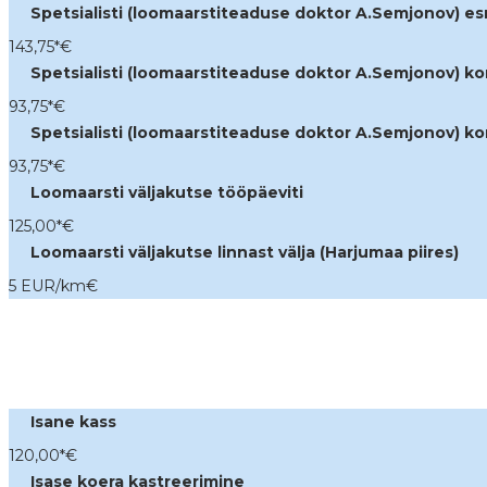
Spetsialisti (loomaarstiteaduse doktor A.Semjonov) es
143,75*
€
Spetsialisti (loomaarstiteaduse doktor A.Semjonov) kor
93,75*
€
Spetsialisti (loomaarstiteaduse doktor A.Semjonov) k
93,75*
€
Loomaarsti väljakutse tööpäeviti
125,00*
€
Loomaarsti väljakutse linnast välja (Harjumaa piires)
5 EUR/km
€
Isane kass
120,00*
€
Isase koera kastreerimine