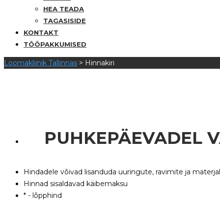
HEA TEADA
TAGASISIDE
KONTAKT
TÖÖPAKKUMISED
Loomakliinik Tallinnas
>
Hinnakiri
PUHKEPÄEVADEL VA
Hindadele võivad lisanduda uuringute, ravimite ja materjal
Hinnad sisaldavad käibemaksu
* - lõpphind