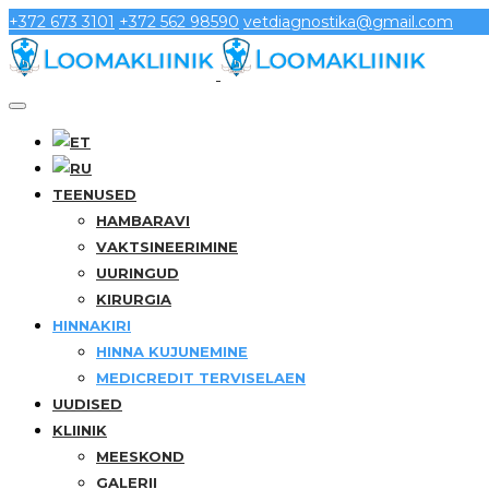
+372 673 3101
+372 562 98590
vetdiagnostika@gmail.com
TEENUSED
HAMBARAVI
VAKTSINEERIMINE
UURINGUD
KIRURGIA
HINNAKIRI
HINNA KUJUNEMINE
MEDICREDIT TERVISELAEN
UUDISED
KLIINIK
MEESKOND
GALERII