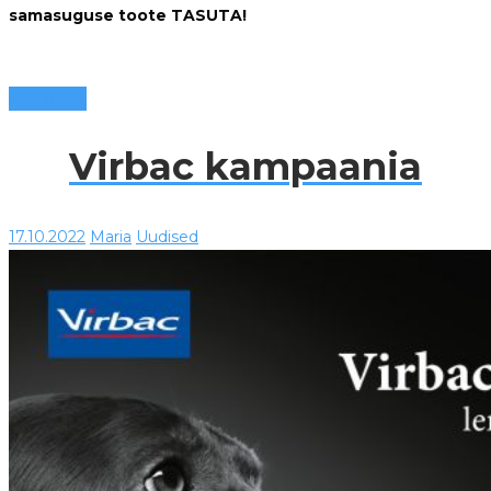
samasuguse toote TASUTA!
Loe edasi
Virbac kampaania
17.10.2022
Maria
Uudised