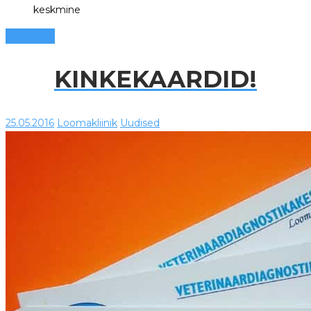
keskmine
Loe edasi
KINKEKAARDID!
25.05.2016
Loomakliinik
Uudised