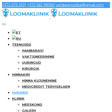
+372 673 3101
+372 562 98590
vetdiagnostika@gmail.com
TEENUSED
HAMBARAVI
VAKTSINEERIMINE
UURINGUD
KIRURGIA
HINNAKIRI
HINNA KUJUNEMINE
MEDICREDIT TERVISELAEN
UUDISED
KLIINIK
MEESKOND
GALERII