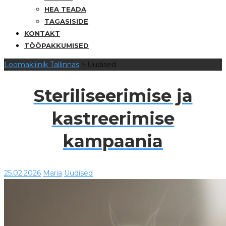
HEA TEADA
TAGASISIDE
KONTAKT
TÖÖPAKKUMISED
Loomakliinik Tallinnas
>
Uudised
Steriliseerimise ja
kastreerimise
kampaania
25.02.2026
Maria
Uudised