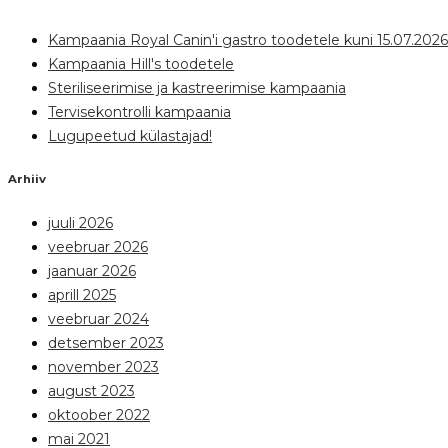
Kampaania Royal Canin'i gastro toodetele kuni 15.07.2026
Kampaania Hill's toodetele
Steriliseerimise ja kastreerimise kampaania
Tervisekontrolli kampaania
Lugupeetud külastajad!
Arhiiv
juuli 2026
veebruar 2026
jaanuar 2026
aprill 2025
veebruar 2024
detsember 2023
november 2023
august 2023
oktoober 2022
mai 2021