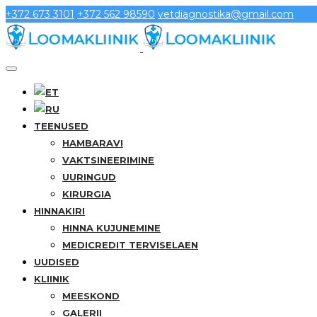
+372 673 3101
+372 562 98590
vetdiagnostika@gmail.com
TEENUSED
HAMBARAVI
VAKTSINEERIMINE
UURINGUD
KIRURGIA
HINNAKIRI
HINNA KUJUNEMINE
MEDICREDIT TERVISELAEN
UUDISED
KLIINIK
MEESKOND
GALERII