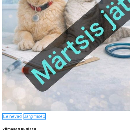
Eelnevad
Järgmised
Viimased uudised