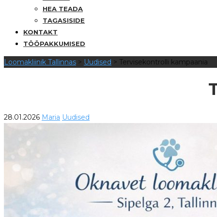
HEA TEADA
TAGASISIDE
KONTAKT
TÖÖPAKKUMISED
Loomakliinik Tallinnas
>
Uudised
>
Tervisekontrolli kampaania
28.01.2026
Maria
Uudised