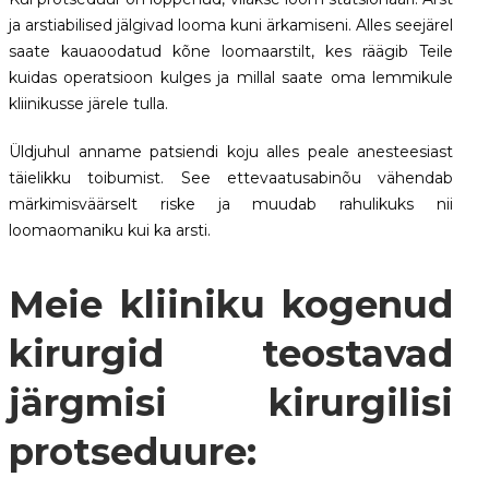
ja arstiabilised jälgivad looma kuni ärkamiseni. Alles seejärel
saate kauaoodatud kõne loomaarstilt, kes räägib Teile
kuidas operatsioon kulges ja millal saate oma lemmikule
kliinikusse järele tulla.
Üldjuhul anname patsiendi koju alles peale anesteesiast
täielikku toibumist. See ettevaatusabinõu vähendab
märkimisväärselt riske ja muudab rahulikuks nii
loomaomaniku kui ka arsti.
Meie kliiniku kogenud
kirurgid teostavad
järgmisi kirurgilisi
protseduure: