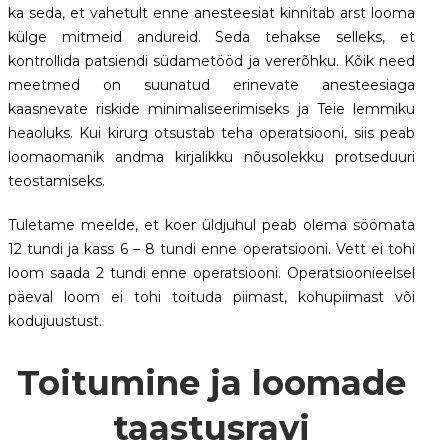
ka seda, et vahetult enne anesteesiat kinnitab arst looma
külge mitmeid andureid. Seda tehakse selleks, et
kontrollida patsiendi südametööd ja vererõhku. Kõik need
meetmed on suunatud erinevate anesteesiaga
kaasnevate riskide minimaliseerimiseks ja Teie lemmiku
heaoluks. Kui kirurg otsustab teha operatsiooni, siis peab
loomaomanik andma kirjalikku nõusolekku protseduuri
teostamiseks.
Tuletame meelde, et koer üldjuhul peab olema söömata
12 tundi ja kass 6 – 8 tundi enne operatsiooni. Vett ei tohi
loom saada 2 tundi enne operatsiooni. Operatsioonieelsel
päeval loom ei tohi toituda piimast, kohupiimast või
kodujuustust.
Toitumine ja loomade
taastusravi