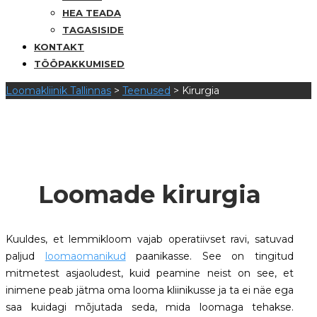
HEA TEADA
TAGASISIDE
KONTAKT
TÖÖPAKKUMISED
Loomakliinik Tallinnas
>
Teenused
>
Kirurgia
Kirurgia
Loomade kirurgia
Kuuldes, et lemmikloom vajab operatiivset ravi, satuvad
paljud
loomaomanikud
paanikasse. See on tingitud
mitmetest asjaoludest, kuid peamine neist on see, et
inimene peab jätma oma looma kliinikusse ja ta ei näe ega
saa kuidagi mõjutada seda, mida loomaga tehakse.