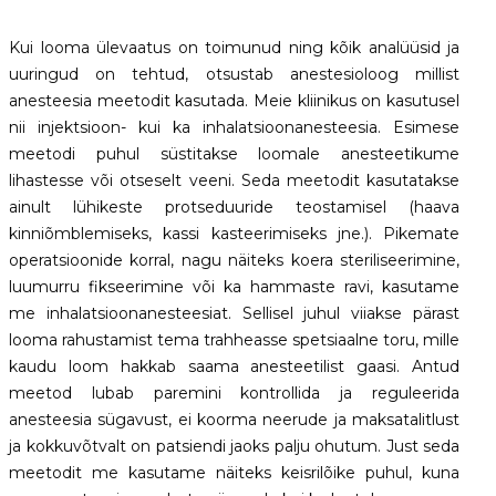
Kui looma ülevaatus on toimunud ning kõik analüüsid ja
uuringud on tehtud, otsustab anestesioloog millist
anesteesia meetodit kasutada. Meie kliinikus on kasutusel
nii injektsioon- kui ka inhalatsioonanesteesia. Esimese
meetodi puhul süstitakse loomale anesteetikume
lihastesse või otseselt veeni. Seda meetodit kasutatakse
ainult lühikeste protseduuride teostamisel (haava
kinniõmblemiseks, kassi kasteerimiseks jne.). Pikemate
operatsioonide korral, nagu näiteks koera steriliseerimine,
luumurru fikseerimine või ka hammaste ravi, kasutame
me inhalatsioonanesteesiat. Sellisel juhul viiakse pärast
looma rahustamist tema trahheasse spetsiaalne toru, mille
kaudu loom hakkab saama anesteetilist gaasi. Antud
meetod lubab paremini kontrollida ja reguleerida
anesteesia sügavust, ei koorma neerude ja maksatalitlust
ja kokkuvõtvalt on patsiendi jaoks palju ohutum. Just seda
meetodit me kasutame näiteks keisrilõike puhul, kuna