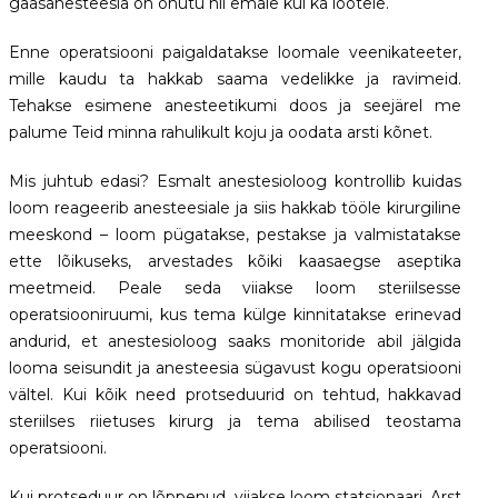
gaasanesteesia on ohutu nii emale kui ka lootele.
Enne operatsiooni paigaldatakse loomale veenikateeter,
mille kaudu ta hakkab saama vedelikke ja ravimeid.
Tehakse esimene anesteetikumi doos ja seejärel me
palume Teid minna rahulikult koju ja oodata arsti kõnet.
Mis juhtub edasi? Esmalt anestesioloog kontrollib kuidas
loom reageerib anesteesiale ja siis hakkab tööle kirurgiline
meeskond – loom pügatakse, pestakse ja valmistatakse
ette lõikuseks, arvestades kõiki kaasaegse aseptika
meetmeid. Peale seda viiakse loom steriilsesse
operatsiooniruumi, kus tema külge kinnitatakse erinevad
andurid, et anestesioloog saaks monitoride abil jälgida
looma seisundit ja anesteesia sügavust kogu operatsiooni
vältel. Kui kõik need protseduurid on tehtud, hakkavad
steriilses riietuses kirurg ja tema abilised teostama
operatsiooni.
Kui protseduur on lõppenud, viiakse loom statsionaari. Arst