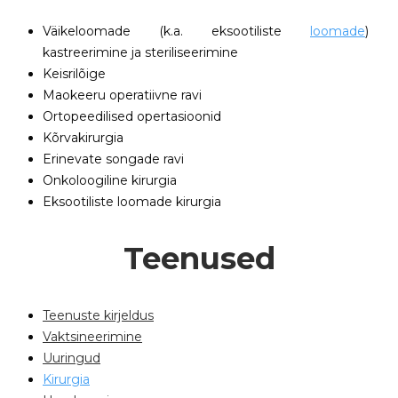
Väikeloomade (k.a. eksootiliste
loomade
)
kastreerimine ja steriliseerimine
Keisrilõige
Maokeeru operatiivne ravi
Ortopeedilised opertasioonid
Kõrvakirurgia
Erinevate songade ravi
Onkoloogiline kirurgia
Eksootiliste loomade kirurgia
Teenused
Teenuste kirjeldus
Vaktsineerimine
Uuringud
Kirurgia