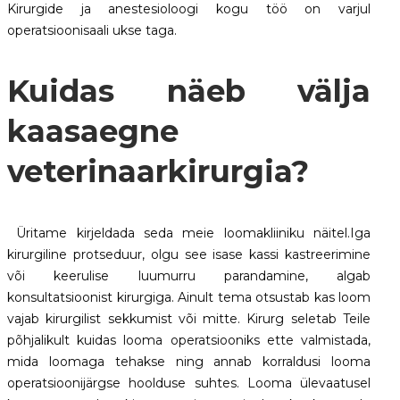
Kirurgide ja anestesioloogi kogu töö on varjul
operatsioonisaali ukse taga.
Kuidas näeb välja
kaasaegne
veterinaarkirurgia?
Üritame kirjeldada seda meie loomakliiniku näitel.Iga
kirurgiline protseduur, olgu see isase kassi kastreerimine
või keerulise luumurru parandamine, algab
konsultatsioonist kirurgiga. Ainult tema otsustab kas loom
vajab kirurgilist sekkumist või mitte. Kirurg seletab Teile
põhjalikult kuidas looma operatsiooniks ette valmistada,
mida loomaga tehakse ning annab korraldusi looma
operatsioonijärgse hoolduse suhtes. Looma ülevaatusel