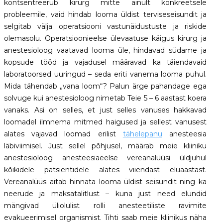
kontsentreerub kirurg mitte ainult konkreetsele
probleemile, vaid hindab looma üldist terviseseisundit ja
selgitab välja operatsiooni vastunäidustuste ja riskide
olemasolu. Operatsioonieelse ülevaatuse käigus kirurg ja
anestesioloog vaatavad looma üle, hindavad südame ja
kopsude tööd ja vajadusel määravad ka täiendavaid
laboratoorsed uuringud – seda eriti vanema looma puhul.
Mida tähendab „vana loom“? Palun ärge pahandage ega
solvuge kui anestesioloog nimetab Teie 5 – 6 aastast koera
vanaks. Asi on selles, et just selles vanuses hakkavad
loomadel ilmnema mitmed haigused ja sellest vanusest
alates vajavad loomad erilist
tähelepanu
anesteesia
läbiviimisel. Just sellel põhjusel, määrab meie kliiniku
anestesioloog anesteesiaeelse vereanalüüsi üldjuhul
kõikidele patsientidele alates viiendast eluaastast.
Vereanalüüs aitab hinnata looma üldist seisundit ning ka
neerude ja maksatalitlust – kuna just need elundid
mängivad üliolulist rolli anesteetiliste ravimite
evakueerimisel organismist. Tihti saab meie kliinikus näha