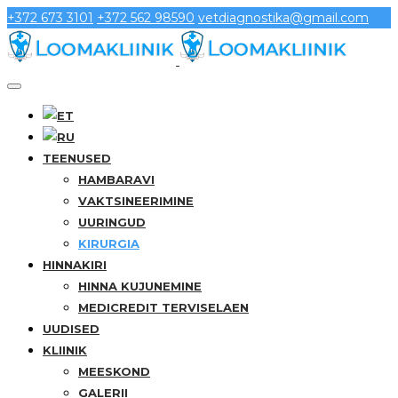
+372 673 3101
+372 562 98590
vetdiagnostika@gmail.com
TEENUSED
HAMBARAVI
VAKTSINEERIMINE
UURINGUD
KIRURGIA
HINNAKIRI
HINNA KUJUNEMINE
MEDICREDIT TERVISELAEN
UUDISED
KLIINIK
MEESKOND
GALERII