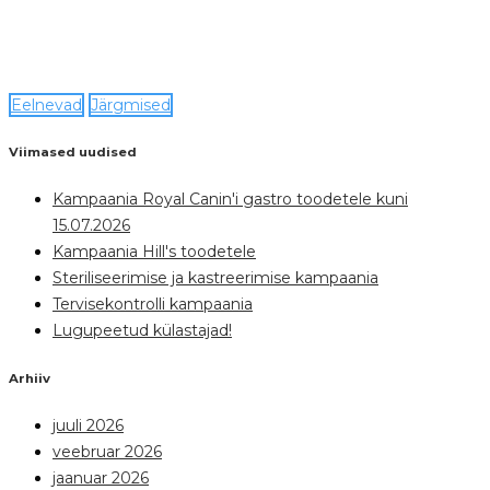
Eelnevad
Järgmised
Viimased uudised
Kampaania Royal Canin'i gastro toodetele kuni
15.07.2026
Kampaania Hill's toodetele
Steriliseerimise ja kastreerimise kampaania
Tervisekontrolli kampaania
Lugupeetud külastajad!
Arhiiv
juuli 2026
veebruar 2026
jaanuar 2026