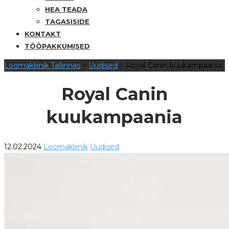
HEA TEADA
TAGASISIDE
KONTAKT
TÖÖPAKKUMISED
Loomakliinik Tallinnas
>
Uudised
>
Royal Canin kuukampaania
Royal Canin
kuukampaania
12.02.2024
Loomakliinik
Uudised