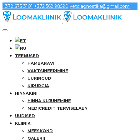
+372 673 3101
+372 562 98590
vetdiagnostika@gmail.com
TEENUSED
HAMBARAVI
VAKTSINEERIMINE
UURINGUD
KIRURGIA
HINNAKIRI
HINNA KUJUNEMINE
MEDICREDIT TERVISELAEN
UUDISED
KLIINIK
MEESKOND
GALERII