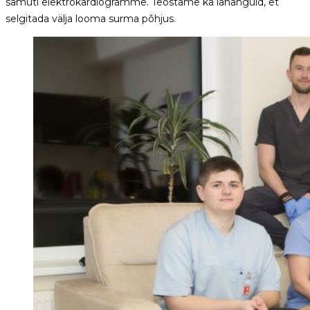
samuti elektrokardiogramme. Teostame ka lahanguid, et
selgitada välja looma surma põhjus.