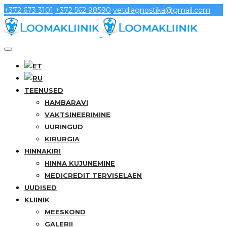
+372 673 3101
+372 562 98590
vetdiagnostika@gmail.com
TEENUSED
HAMBARAVI
VAKTSINEERIMINE
UURINGUD
KIRURGIA
HINNAKIRI
HINNA KUJUNEMINE
MEDICREDIT TERVISELAEN
UUDISED
KLIINIK
MEESKOND
GALERII