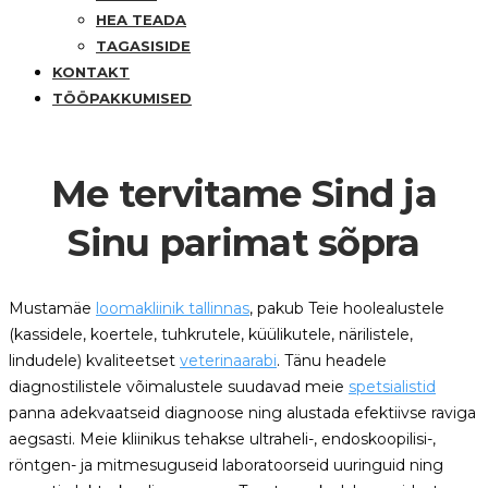
HEA TEADA
TAGASISIDE
KONTAKT
TÖÖPAKKUMISED
Me tervitame Sind ja
Sinu parimat sõpra
Mustamäe
loomakliinik tallinnas
, pakub Teie hoolealustele
(kassidele, koertele, tuhkrutele, küülikutele, närilistele,
lindudele) kvaliteetset
veterinaarabi
. Tänu headele
diagnostilistele võimalustele suudavad meie
spetsialistid
panna adekvaatseid diagnoose ning alustada efektiivse raviga
aegsasti. Meie kliinikus tehakse ultraheli-, endoskoopilisi-,
röntgen- ja mitmesuguseid laboratoorseid uuringuid ning