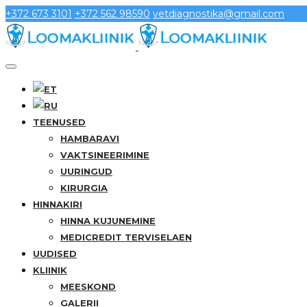
+372 673 3101
+372 562 98590
vetdiagnostika@gmail.com
TEENUSED
HAMBARAVI
VAKTSINEERIMINE
UURINGUD
KIRURGIA
HINNAKIRI
HINNA KUJUNEMINE
MEDICREDIT TERVISELAEN
UUDISED
KLIINIK
MEESKOND
GALERII