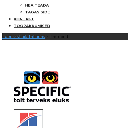
HEA TEADA
TAGASISIDE
KONTAKT
TÖÖPAKKUMISED
Loomakliinik Tallinnas
>
Partnerid