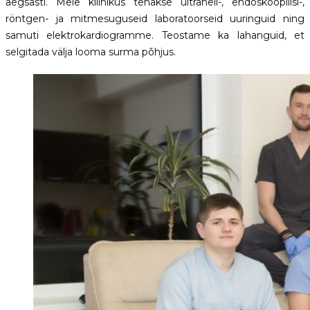
aegsasti. Meie kliinikus tehakse ultraheli-, endoskoopilisi-,
röntgen- ja mitmesuguseid laboratoorseid uuringuid ning
samuti elektrokardiogramme. Teostame ka lahanguid, et
selgitada välja looma surma põhjus.