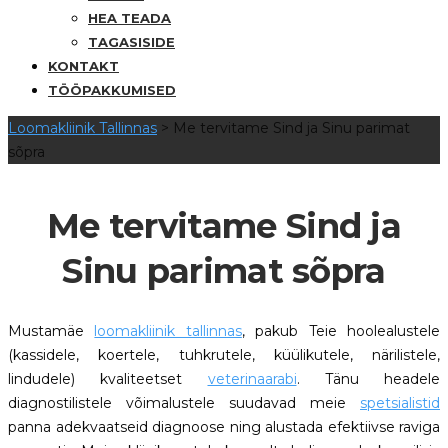
HEA TEADA
TAGASISIDE
KONTAKT
TÖÖPAKKUMISED
Loomakliinik Tallinnas
>
Me tervitame Sind ja Sinu parimat
sõpra
Me tervitame Sind ja
Sinu parimat sõpra
Mustamäe
loomakliinik tallinnas
, pakub Teie hoolealustele
(kassidele, koertele, tuhkrutele, küülikutele, närilistele,
lindudele) kvaliteetset
veterinaarabi
. Tänu headele
diagnostilistele võimalustele suudavad meie
spetsialistid
panna adekvaatseid diagnoose ning alustada efektiivse raviga