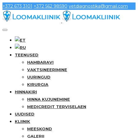
+372 673 3101
+372 562 98590
vetdiagnostika@gmail.com
TEENUSED
HAMBARAVI
VAKTSINEERIMINE
UURINGUD
KIRURGIA
HINNAKIRI
HINNA KUJUNEMINE
MEDICREDIT TERVISELAEN
UUDISED
KLIINIK
MEESKOND
GALERII