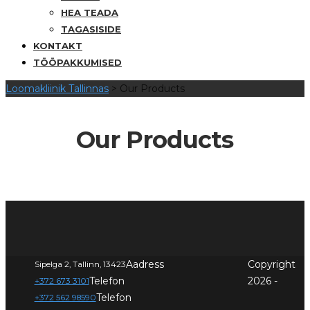
HEA TEADA
TAGASISIDE
KONTAKT
TÖÖPAKKUMISED
Loomakliinik Tallinnas
>
Our Products
Our Products
Aadress
Copyright
Sipelga 2, Tallinn, 13423
Telefon
2026 -
+372 673 3101
Telefon
+372 562 98590