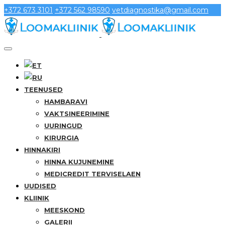
+372 673 3101
+372 562 98590
vetdiagnostika@gmail.com
TEENUSED
HAMBARAVI
VAKTSINEERIMINE
UURINGUD
KIRURGIA
HINNAKIRI
HINNA KUJUNEMINE
MEDICREDIT TERVISELAEN
UUDISED
KLIINIK
MEESKOND
GALERII