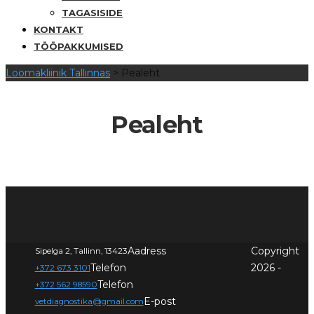
TAGASISIDE
KONTAKT
TÖÖPAKKUMISED
Loomakliinik Tallinnas
>
Pealeht
Pealeht
Aadress
Copyright
Sipelga 2, Tallinn, 13423
Telefon
2026 -
+372 673 3101
Telefon
+372 562 98590
E-post
vetdiagnostika@gmail.com