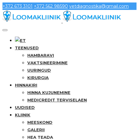
+372 673 3101
+372 562 98590
vetdiagnostika@gmail.com
TEENUSED
HAMBARAVI
VAKTSINEERIMINE
UURINGUD
KIRURGIA
HINNAKIRI
HINNA KUJUNEMINE
MEDICREDIT TERVISELAEN
UUDISED
KLIINIK
MEESKOND
GALERII
HEA TEADA