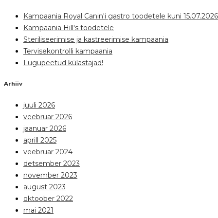
Kampaania Royal Canin'i gastro toodetele kuni 15.07.2026
Kampaania Hill's toodetele
Steriliseerimise ja kastreerimise kampaania
Tervisekontrolli kampaania
Lugupeetud külastajad!
Arhiiv
juuli 2026
veebruar 2026
jaanuar 2026
aprill 2025
veebruar 2024
detsember 2023
november 2023
august 2023
oktoober 2022
mai 2021