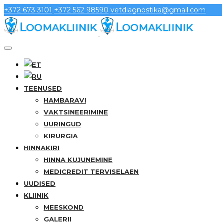
+372 673 3101
+372 562 98590
vetdiagnostika@gmail.com
TEENUSED
HAMBARAVI
VAKTSINEERIMINE
UURINGUD
KIRURGIA
HINNAKIRI
HINNA KUJUNEMINE
MEDICREDIT TERVISELAEN
UUDISED
KLIINIK
MEESKOND
GALERII